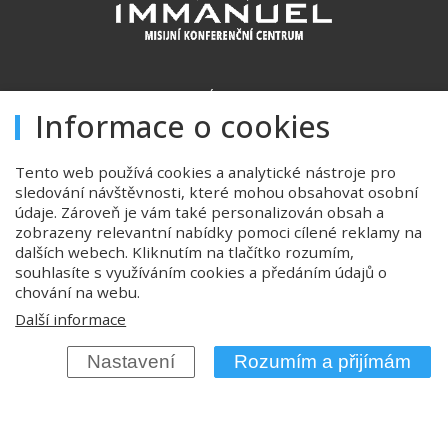
Úvod
Informace o cookies
Ubytování
Konferenční prostory
Tento web používá cookies a analytické nástroje pro
sledování návštěvnosti, které mohou obsahovat osobní
Stravování
údaje. Zároveň je vám také personalizován obsah a
zobrazeny relevantní nabídky pomoci cílené reklamy na
Ceník
dalších webech. Kliknutím na tlačítko rozumím,
souhlasíte s využíváním cookies a předáním údajů o
Důležité informace
chování na webu.
GDPR
Další informace
Cookies
Nastavení
Rozumím a přijímám
Kontakt
Mapa webu