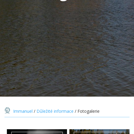
Immanuel
/
Důležité informace
/
Fotogalerie