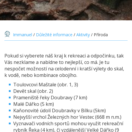
Immanuel
/
Důležité informace
/
Aktivity
/
Příroda
Pokud si vyberete náš kraj k rekreaci a odpočinku, tak
Vás nezklame a nabídne to nejlepší, co má. Je tu
nespočet možností na celodenní i kratší výlety do skal,
k vodě, nebo kombinace obojího.
Toulovcovi Maštale (obr. 1, 3)
Devět skal (obr. 2)
Prameniště řeky Doubravy (7 km)
Malé Dářko (5 km)
Kaňonovité údolí Doubravky v Bílku (5km)
Nejvyšší vrchol Železných hor Vestec (668 m n.m.)
Vyznavači vodních sportů mohou využít rekreační
rybník Řeka (4 km), či vzdálenější Velké Dářko (9