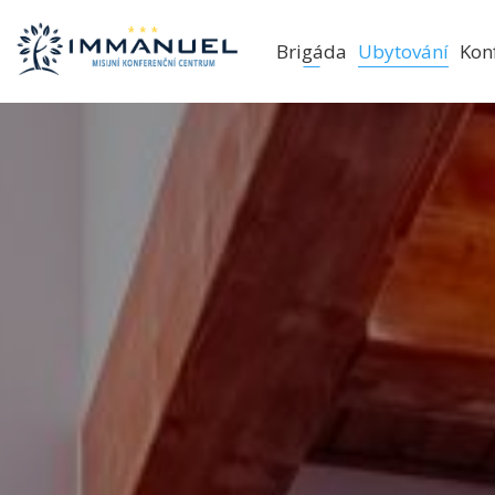
Brigáda
Ubytování
Kon
VIP Roubenk
Rodinné chat
Studentské c
Ubytování v p
Ubytování v p
Letní ubytová