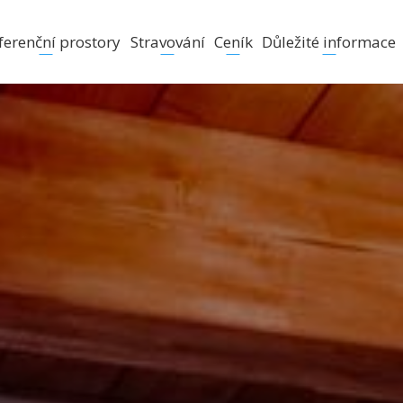
ferenční prostory
Stravování
Ceník
Důležité informace
y
Hlavní jídelní nabídka
Aktuální ceníky
Ubytovací řád
y
Občerstvení v chalupě Vávrovka
Aktivity
haty
Konferenční balíčky
Fotogalerie
okojích se soc. zař.
Slavnostní příležitosti
FAQ
okojích bez soc. zař.
Kariéra
ní - Slavíkov
Ostatní