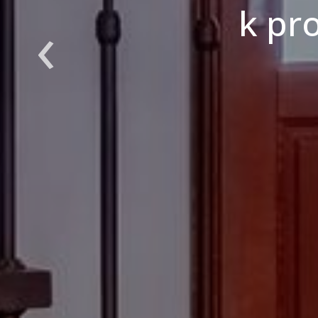
‹
k pr