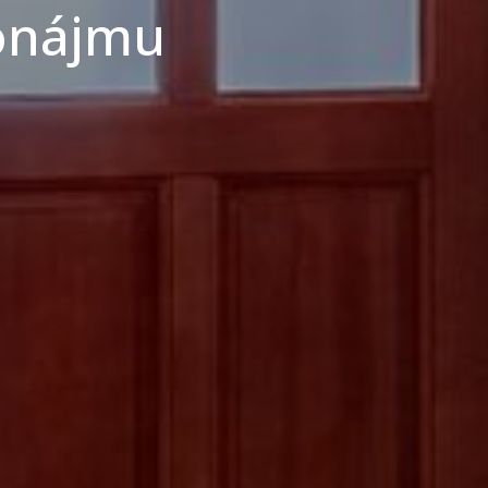
onájmu