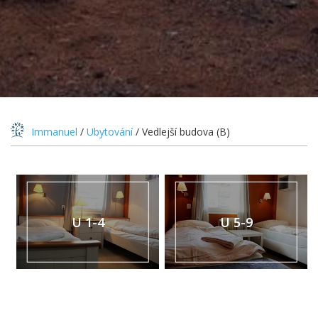
Immanuel
/
Ubytování
/
Vedlejší budova (B)
U 1-4
U 5-9