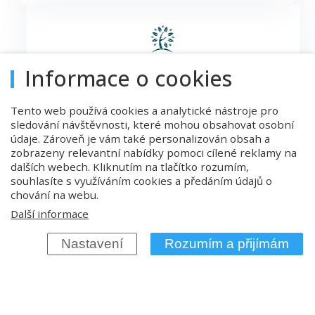
Martin Penc
Informace o cookies
Odbor mládeže Apoštolské církve, pastor AC
Kolín
Tento web používá cookies a analytické nástroje pro
sledování návštěvnosti, které mohou obsahovat osobní
údaje. Zároveň je vám také personalizován obsah a
zobrazeny relevantní nabídky pomoci cílené reklamy na
Středisko Immanuel navštěvuji s různými
dalších webech. Kliknutím na tlačítko rozumím,
skupinami již 7 let. Organizuji zde setkání pro
souhlasíte s využíváním cookies a předáním údajů o
malé skupiny od 10-50 lidí až po festival s 300
chování na webu.
účastníky. Rádi se na místo vracíme, oceňujeme
Další informace
různé ubytovací kapacity, cenové nabídky jídel a
hlavně jejich kvalitu. Spolupráci usnadňuje
Nastavení
Rozumím a přijímám
kvalitní organizace střediska, vždy se
domluvíme na méně i více nestandardních
požadavcích.