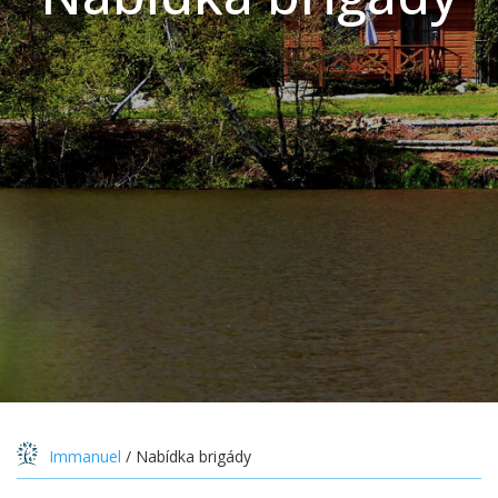
Immanuel
/
Nabídka brigády