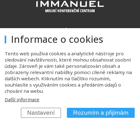
Úvod
Informace o cookies
Ubytování
Konferenční prostory
Tento web používá cookies a analytické nástroje pro
sledování návštěvnosti, které mohou obsahovat osobní
Stravování
údaje. Zároveň je vám také personalizován obsah a
zobrazeny relevantní nabídky pomoci cílené reklamy na
Ceník
dalších webech. Kliknutím na tlačítko rozumím,
souhlasíte s využíváním cookies a předáním údajů o
Důležité informace
chování na webu.
GDPR
Další informace
Cookies
Nastavení
Rozumím a přijímám
Kontakt
Mapa webu