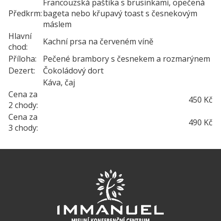
Francouzská paštika s brusinkami, opečená
Předkrm:
bageta nebo křupavý toast s česnekovým
máslem
Hlavní
Kachní prsa na červeném víně
chod:
Příloha:
Pečené brambory s česnekem a rozmarýnem
Dezert:
Čokoládový dort
Káva, čaj
Cena za
450 Kč
2 chody:
Cena za
490 Kč
3 chody: