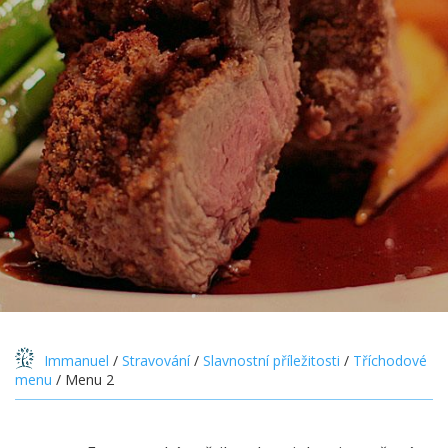
Immanuel
/
Stravování
/
Slavnostní příležitosti
/
Tříchodové
menu
/
Menu 2