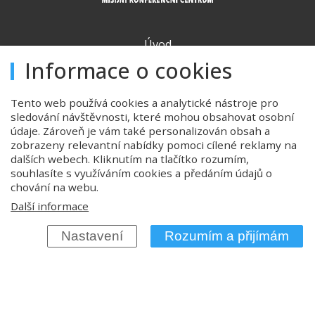
Úvod
Informace o cookies
Ubytování
Konferenční prostory
Tento web používá cookies a analytické nástroje pro
sledování návštěvnosti, které mohou obsahovat osobní
Stravování
údaje. Zároveň je vám také personalizován obsah a
Ceník
zobrazeny relevantní nabídky pomoci cílené reklamy na
dalších webech. Kliknutím na tlačítko rozumím,
Důležité informace
souhlasíte s využíváním cookies a předáním údajů o
chování na webu.
GDPR
Další informace
Cookies
Nastavení
Rozumím a přijímám
Kontakt
Mapa webu
Vítá vás Konferenční centrum Immanuel Slavíkov – ideální