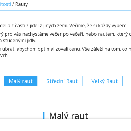
itosti
/
Rauty
el a z části z jídel z jiných zemí. Věříme, že si každý vybere.
 pro vás nachystáme večer po večeři, nebo rautem, který obs
 studenými jídly.
ubrat, abychom optimalizovali cenu. Vše záleží na tom, co hl
vrh.
Malý raut
Střední Raut
Velký Raut
Malý raut
Cena:
650 Kč
(bez sladkostí)