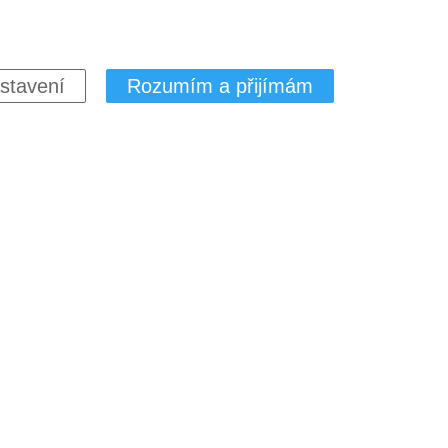
stavení
Rozumím a přijímám
lace
uille salsou