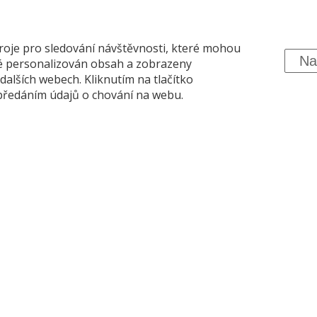
: (výběr jednoho jídla ze tří)
roje pro sledování návštěvnosti, které mohou
Na
nenka ve slanině s houbovým ragú a restovanou kapustou
é personalizován obsah a zobrazeny
achní prsa s pastiňákovo-jablečným pyré a portským demi-g
dalších webech. Kliknutím na tlačítko
ná krůtí roláda se zeleninovým cous-cousem a teplou ratato
 předáním údajů o chování na webu.
:
řízečky
 uzené maso
křídla s barbeque omáčkou
é kuřecí paličky s meruňkovým dipem
mísa, zeleninová mísa
 se sušenou šunkou
 s uzeným lososem
ky s rajčatovo-paprikovou salsou a tvarohem
ový salát
io z červené řepy s kozím sýrem a rukolou