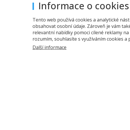
Informace o cookies
Hlavní chod
Tento web používá cookies a analytické nást
Vepřová pa
obsahovat osobní údaje. Zároveň je vám tak
Grilovaná k
relevantní nabídky pomoci cílené reklamy na 
Pečená plně
rozumím, souhlasíte s využíváním cookies a
Další maso
Další informace
Kuřecí 
Domácí
Kuřecí 
Kořeněn
Ostatní:
Sýrová 
Meloun
Ředkev
Brusket
Brambor
Carpacc