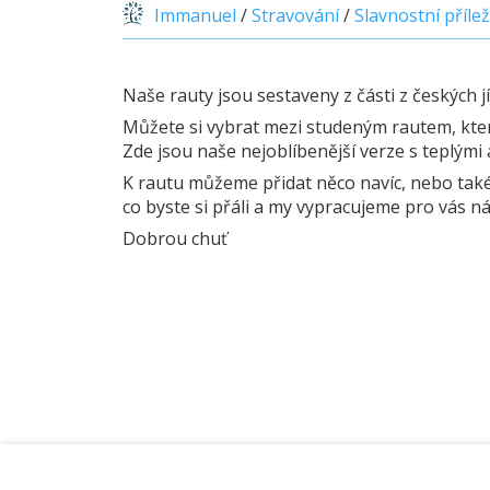
Immanuel
/
Stravování
/
Slavnostní přílež
Naše rauty jsou sestaveny z části z českých jíd
Můžete si vybrat mezi studeným rautem, který
Zde jsou naše nejoblíbenější verze s teplými a
K rautu můžeme přidat něco navíc, nebo také 
co byste si přáli a my vypracujeme pro vás ná
Dobrou chuť