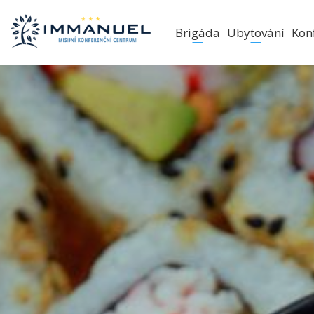
Brigáda
Ubytování
Kon
VIP Roubenk
Rodinné chat
Studentské c
Ubytování v p
Ubytování v p
Letní ubytová