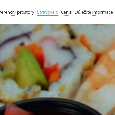
ferenční prostory
Stravování
Ceník
Důležité informace
y
Hlavní jídelní nabídka
Aktuální ceníky
Ubytovací řád
y
Občerstvení v chalupě Vávrovka
Aktivity
haty
Konferenční balíčky
Fotogalerie
okojích se soc. zař.
Slavnostní příležitosti
FAQ
okojích bez soc. zař.
Kariéra
ní - Slavíkov
Ostatní